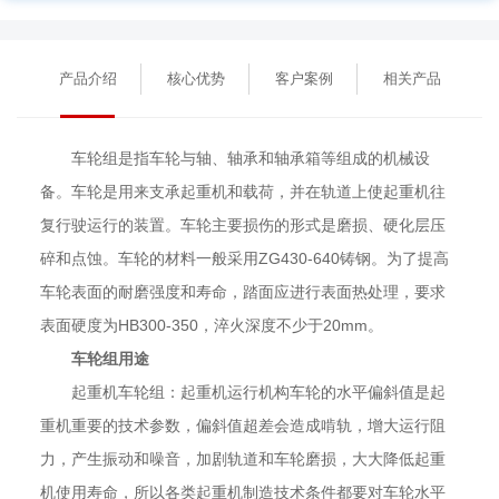
是：将车轮装配到支架上组成车轮组，例如角型轴承箱车轮组和台车式45°剖
分轴承箱车轮组，在起重机主结构上，安装调整车轮水平偏斜合适后固定。
产品介绍
核心优势
客户案例
相关产品
车轮组是指车轮与轴、轴承和轴承箱等组成的机械设
备。车轮是用来支承起重机和载荷，并在轨道上使起重机往
复行驶运行的装置。车轮主要损伤的形式是磨损、硬化层压
碎和点蚀。车轮的材料一般采用ZG430-640铸钢。为了提高
车轮表面的耐磨强度和寿命，踏面应进行表面热处理，要求
表面硬度为HB300-350，淬火深度不少于20mm。
车轮组用途
起重机车轮组：起重机运行机构车轮的水平偏斜值是起
重机重要的技术参数，偏斜值超差会造成啃轨，增大运行阻
力，产生振动和噪音，加剧轨道和车轮磨损，大大降低起重
机使用寿命，所以各类起重机制造技术条件都要对车轮水平