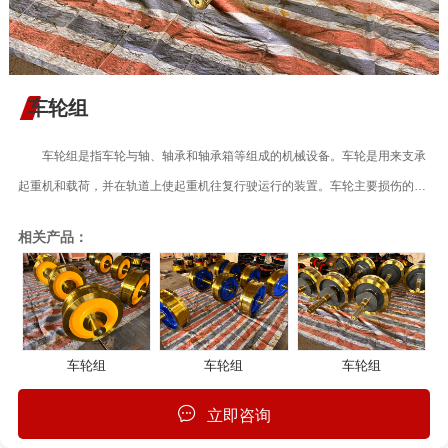
车轮组
车轮组是指车轮与轴、轴承和轴承箱等组成的机械设备。车轮是用来支承
起重机和载荷，并在轨道上使起重机往复行驶运行的装置。车轮主要损伤的形
式是磨损、硬化层压碎和点蚀。车轮的材料一般采用ZG430-640铸钢。为了提
相关产品：
高车轮表面的耐磨强度和寿命，踏面应进行表面热处理，要求表面硬度为
HB300-350，淬火深度不少于20mm。 车轮组用途 起重机车轮组：起
重机运行机构车轮的水平偏斜值是起重机重要的技术参数，偏斜值超差会造成
啃轨，增大运行阻力，产生振动和噪音，加剧轨道和车轮磨损，大大降低起重
车轮组
车轮组
车轮组
机使用寿命，所以各类起重机制造技术条件都要对车轮水平偏斜规定允许的数
值。 车轮组结构 应用中控制运行机构车轮水平偏斜值主要是根据不同
立即咨询
的产品结构采取相应的技术措施。比较常用、工艺措施也相对简单的设计结构